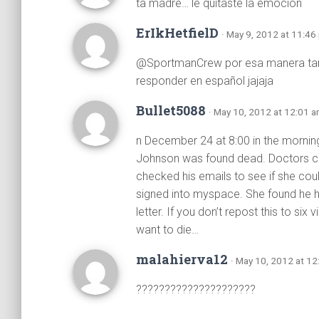
ta madre… le quitaste la emoción
ErIkHetfielD
· May 9, 2012 at 11:46
@SportmanCrew por esa manera tan c
responder en español jajaja
Bullet5088
· May 10, 2012 at 12:01 
n December 24 at 8:00 in the mornin
Johnson was found dead. Doctors cou
checked his emails to see if she coul
signed into myspace. She found he ha
letter. If you don’t repost this to six v
want to die…
malahierva12
· May 10, 2012 at 1
?????????????????????