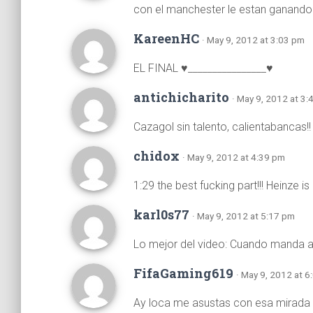
con el manchester le estan ganando l
KareenHC
· May 9, 2012 at 3:03 pm
EL FINAL ♥________________♥
antichicharito
· May 9, 2012 at 3
Cazagol sin talento, calientabancas!!
chidox
· May 9, 2012 at 4:39 pm
1:29 the best fucking part!!! Heinze 
karl0s77
· May 9, 2012 at 5:17 pm
Lo mejor del video: Cuando manda a 
FifaGaming619
· May 9, 2012 at 
Ay loca me asustas con esa mirada