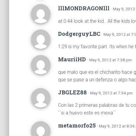
lllMONDRAGONlll
· May 9, 2012
at 0:44 look at the kid.. All the kids l
DodgerguyLBC
· May 9, 2012 at 7
1:29 is my favorite part. Its when he
MauriiHD
· May 9, 2012 at 7:38 pm
que malo que es el chicharito hace 
que se pase a un defenza o algo hac
JBGLEZ88
· May 9, 2012 at 7:54 pm
Con las 2 primeras palabras de tu co
´´si a huevo este es mexa´´
metamorfo25
· May 9, 2012 at 8:36