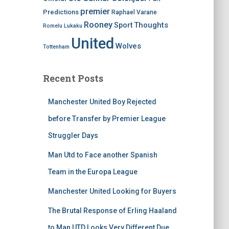
premier
Predictions
Raphael Varane
Rooney
Thoughts
Sport
Romelu Lukaku
United
Wolves
Tottenham
Recent Posts
Manchester United Boy Rejected
before Transfer by Premier League
Struggler Days
Man Utd to Face another Spanish
Team in the Europa League
Manchester United Looking for Buyers
The Brutal Response of Erling Haaland
to Man UTD Looks Very Different Due