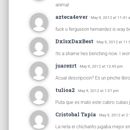
animal
azteca4ever
· May 9, 2012 at 11:41 
fuck u fergusson hernandez is way be
DxIsxDaxBest
· May 9, 2012 at 11
Its a shame hes benching now. I won
juarezrt
· May 9, 2012 at 12:45 pm
Acual descripcion? Es un pinche libro
tulioa2
· May 9, 2012 at 1:37 pm
Puta que es malo este cabro culiao ja
Cristobal Tapia
· May 9, 2012 at 2
La neta el chicharito jugaba mejor en