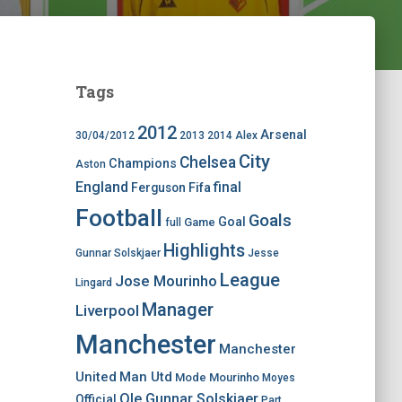
Tags
2012
Arsenal
30/04/2012
2013
2014
Alex
City
Chelsea
Champions
Aston
England
final
Ferguson
Fifa
Football
Goals
Goal
Game
full
Highlights
Gunnar Solskjaer
Jesse
League
Jose Mourinho
Lingard
Manager
Liverpool
Manchester
Manchester
United
Man Utd
Mode
Mourinho
Moyes
Ole Gunnar Solskjaer
Official
Part