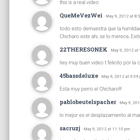
this is a real video
QueMeVezWei
· May 9, 2012 at 8
todo esto demuestra que la humildad
Chicharo este ahi, se lo merece, Exi
22THERESONEK
· May 9, 2012 at
hey muy buen video t felicito por la
45bassdeluxe
· May 9, 2012 at 9:39
Esta muy perro el Chicharo!!!
pablobeutelspacher
· May 9, 20
lo mejor es el desplazamiento al ma
sacruzj
· May 9, 2012 at 11:10 pm