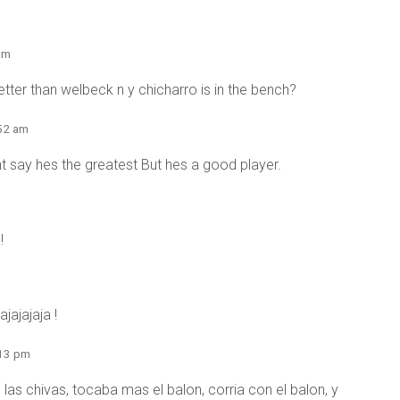
am
tter than welbeck n y chicharro is in the bench?
:52 am
t say hes the greatest But hes a good player.
!
jajajaja !
:13 pm
 las chivas, tocaba mas el balon, corria con el balon, y