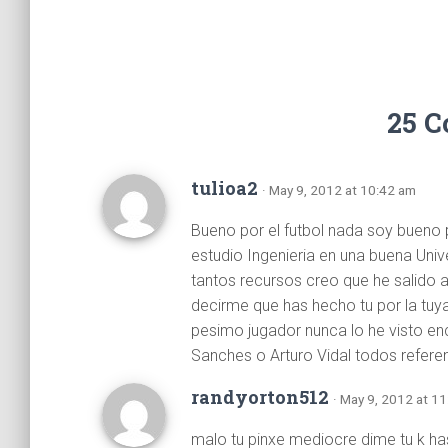
25 
tulioa2
· May 9, 2012 at 10:42 am
Bueno por el futbol nada soy bueno 
estudio Ingenieria en una buena Univ
tantos recursos creo que he salido a
decirme que has hecho tu por la tuy
pesimo jugador nunca lo he visto en
Sanches o Arturo Vidal todos referen
randyorton512
· May 9, 2012 at 1
malo tu pinxe mediocre dime tu k has