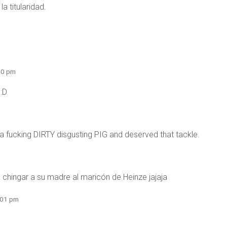
a titularidad.
:40 pm
 :D
is a fucking DIRTY disgusting PIG and deserved that tackle.
chingar a su madre al maricón de Heinze jajaja
6:01 pm