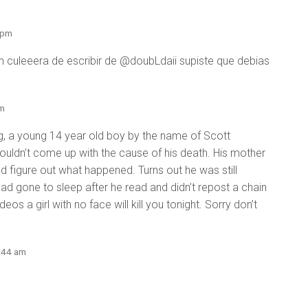
 pm
uleeera de escribir de @doubLdaii supiste que debias
am
g, a young 14 year old boy by the name of Scott
ldn’t come up with the cause of his death. His mother
d figure out what happened. Turns out he was still
d gone to sleep after he read and didn’t repost a chain
ideos a girl with no face will kill you tonight. Sorry don’t
2:44 am