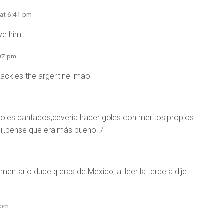
 at 6:41 pm
ove him.
:07 pm
 tackles the argentine lmao
goles cantados,deveria hacer goles con meritos propios
i,,pense que era más bueno ./
mentario dude q eras de Mexico, al leer la tercera dije
 pm