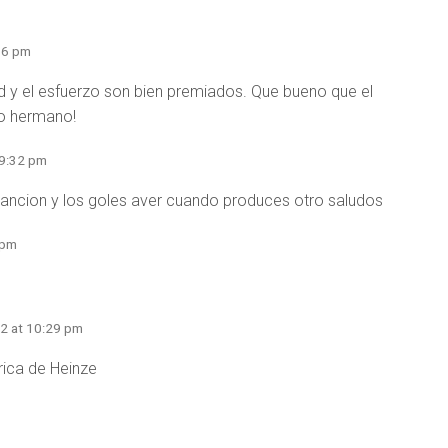
:56 pm
 y el esfuerzo son bien premiados. Que bueno que el
to hermano!
 9:32 pm
 cancion y los goles aver cuando produces otro saludos
 pm
12 at 10:29 pm
rica de Heinze